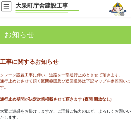
コ
ナ
大泉町庁舎建設工事
ン
ビ
テ
ゲ
ン
ー
ツ
シ
お知らせ
へ
ョ
ス
ン
キ
に
ッ
移
プ
動
工事に関するお知らせ
クレーン設置工事に伴い、道路を一部通行止めとさせて頂きます。
通行止めとさせて頂く区間範囲及び迂回道路は下記マップを参照願いま
す。
通行止め期間が決定次第掲載させて頂きます (夜間 開放なし)
大変ご迷惑をお掛けしますが、ご理解ご協力のほど、よろしくお願いい
たします。