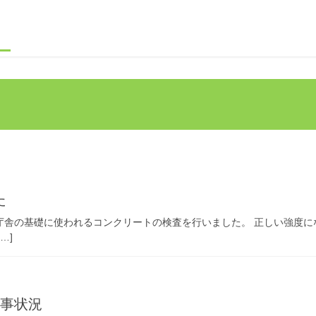
た
 庁舎の基礎に使われるコンクリートの検査を行いました。 正しい強度
…]
工事状況