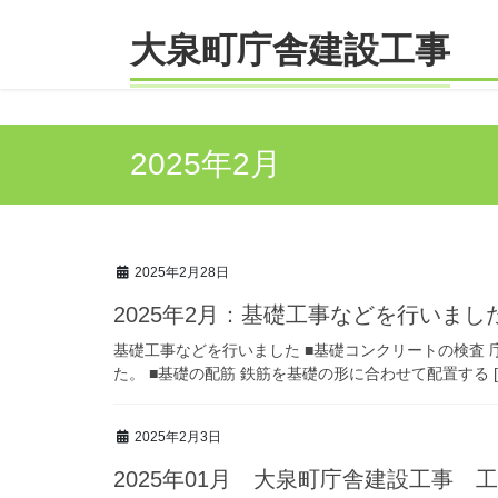
コ
ナ
ン
ビ
大泉町庁舎建設工事
テ
ゲ
ン
ー
ツ
シ
へ
ョ
2025年2月
ス
ン
キ
に
ッ
移
プ
動
2025年2月28日
2025年2月：基礎工事などを行いまし
基礎工事などを行いました ■基礎コンクリートの検査
た。 ■基礎の配筋 鉄筋を基礎の形に合わせて配置する [
2025年2月3日
2025年01月 大泉町庁舎建設工事 