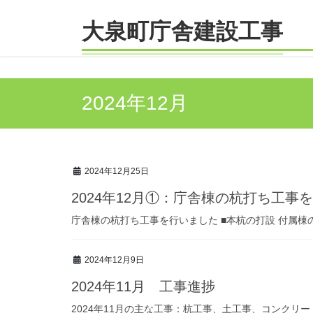
コ
ナ
ン
ビ
大泉町庁舎建設工事
テ
ゲ
ン
ー
ツ
シ
へ
ョ
2024年12月
ス
ン
キ
に
ッ
移
プ
動
2024年12月25日
2024年12月①：庁舎棟の杭打ち工事
庁舎棟の杭打ち工事を行いました ■本杭の打設 付属
2024年12月9日
2024年11月 工事進捗
2024年11月の主な工事：杭工事、土工事、コンクリ