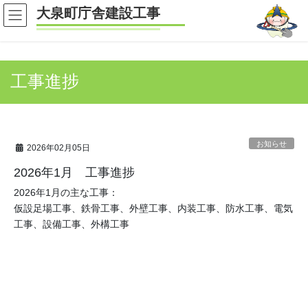
コ
ナ
大泉町庁舎建設工事
ン
ビ
テ
ゲ
ン
ー
ツ
シ
工事進捗
へ
ョ
ス
ン
キ
に
ッ
移
プ
動
お知らせ
2026年02月05日
2026年1月 工事進捗
2026年1月の主な工事：
仮設足場工事、鉄骨工事、外壁工事、内装工事、防水工事、電気
工事、設備工事、外構工事