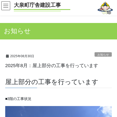
コ
ナ
大泉町庁舎建設工事
ン
ビ
テ
ゲ
ン
ー
ツ
シ
お知らせ
へ
ョ
ス
ン
キ
に
ッ
移
プ
動
お知らせ
2025年08月30日
2025年8月：屋上部分の工事を行っています
屋上部分の工事を行っています
■3階の工事状況