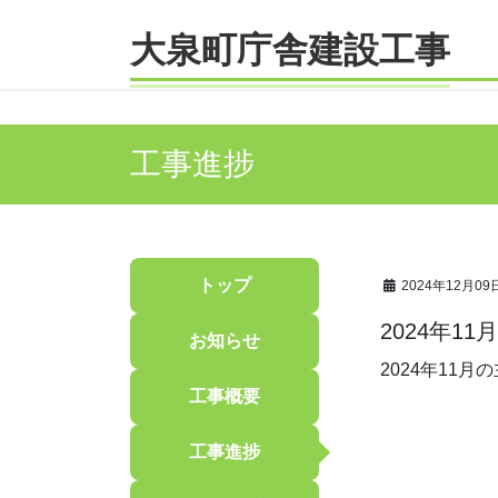
コ
ナ
ン
ビ
大泉町庁舎建設工事
テ
ゲ
ン
ー
ツ
シ
へ
ョ
工事進捗
ス
ン
キ
に
ッ
移
プ
動
トップ
2024年12月09
2024年1
お知らせ
2024年11
工事概要
工事進捗